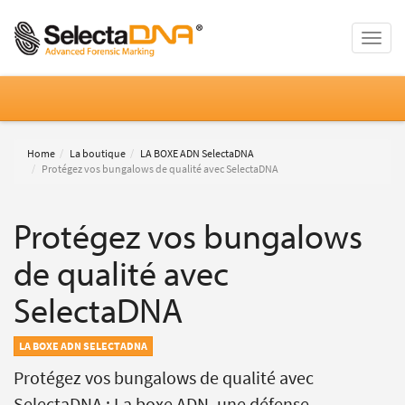
Toggle
naviga
Home
La boutique
LA BOXE ADN SelectaDNA
Protégez vos bungalows de qualité avec SelectaDNA
Protégez vos bungalows
de qualité avec
SelectaDNA
LA BOXE ADN SELECTADNA
Protégez vos bungalows de qualité avec
SelectaDNA : La boxe ADN, une défense