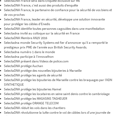
SelectaDNA France sera dans Enquête exclusive sur M6
SelectaDNA France, c'est aussi des produits d’enquête
SelectaDNA France, le partenaire de confiance pour la sécurité de vos biens et
de vos proches
SelectaDNA France, leader en sécurité, développe une solution innovante
pour protéger les câbles d'Enedis
SelectaDNA identifie toutes personnes cagoulées dans une manifestation
Selectadna invité au colloque sur la sécurité en France
SelectaDNA Membre AN2V 2016
Selectadna monde Security Systems est fier d'annoncer qu'il a remporté le
prestigieux prix PME de l'année aux British Security Awards.
Selectadna numéro 1 dans le monde
Selectadna participe à l'innovathon
SelectaDNA présent dans Videos de police.com
SelectaDNA protège Auchan
SelectaDNA protège des nouvelles bijouteries à Marseille
SelectaDNA protège les agents de sécurité
SelectaDNA protège les bijouteries de Marseille contre les braquages par l’ADN
SYNTHETIQUE
SelectaDNA protège les bijouteries Hamel
SelectaDNA protège les locataires en seine saint denis contre le cambriolage
SelectaDNA protège les MAGASINS TAGHEUER
SelectaDNA protège ORANGE TELECOM
SelectaDNA réduit les vols dans les chantiers
SelectaDNA révolutionne la lutte contre le vol de câbles lors d'une journée de