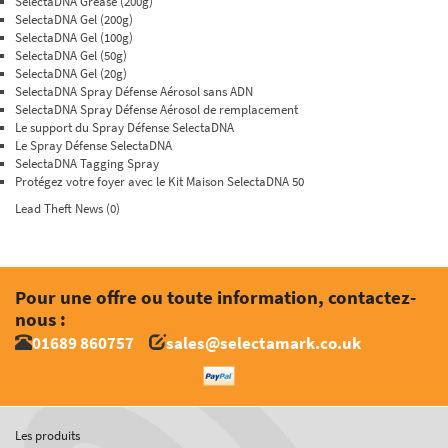
SelectaDNA Grease (200g)
SelectaDNA Gel (200g)
SelectaDNA Gel (100g)
SelectaDNA Gel (50g)
SelectaDNA Gel (20g)
SelectaDNA Spray Défense Aérosol sans ADN
SelectaDNA Spray Défense Aérosol de remplacement
Le support du Spray Défense SelectaDNA
Le Spray Défense SelectaDNA
SelectaDNA Tagging Spray
Protégez votre foyer avec le Kit Maison SelectaDNA 50
Lead Theft News (0)
Pour une offre ou toute information, contactez-
nous :
01689 860757
sales@selectamark.co.uk
Les produits