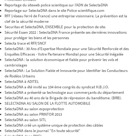
Reportage du siteweb police scientique sur l'ADN de SelectaDNA
Reportage sur SelectaDNA dans le site Police scientifique.com
RFF (réseau ferré de France) une entreprise visionnaire. La prévention est la
clef de la sécurité moderne
Securitas et SelectaDNA, ENSEMBLE pour la protection de site.
Sécurité Essen 2022 : SelectaDNA France présente ses dernières innovations
pour protéger les biens et les personnes
Selecta trace et RFF/SNCF
SelectaDNA : 30 Ans d'Expertise Mondiale pour une Sécurité Renforcée et des
Enquêtes Efficaces - Votre Partenaire Mondial pour une Sécurité Inégalée
SelectaDNA : la solution économique et fiable pour prévenir les vols et
cambriolages
SelectaDNA : La Solution Fiable et Innovante pour Identifier les Conducteurs
de Rodéos Urbains
SelectaDNA à ADITEL
SelectaDNA a été invité au 104 ème congrès du syndicat H.B.J.O.
SelectaDNA a présenté sa technologie aux commerçants du département
SelectaDNA au 40 ans de la Brigade de répression du banditisme. (BRB).
SELECTADNA AU SALON DE LA FLOTTE AUTOMOBILE
SelectaDNA au salon expoprotection
SelectaDNA au salon PRINTOR 2013
SelectaDNA au salon SITL
SelectaDNA créé un système unique de protection des câbles
SelectaDNA dans le journal "En toute sécurité"