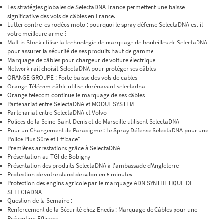
Les stratégies globales de SelectaDNA France permettent une baisse
significative des vols de câbles en France.
Lutter contre les rodéos moto : pourquoi le spray défense SelectaDNA est-il
votre meilleure arme ?
Malt in Stock utilise la technologie de marquage de bouteilles de SelectaDNA
pour assurer la sécurité de ses produits haut de gamme
Marquage de câbles pour chargeur de voiture électrique
Network rail choisit SelectaDNA pour protéger ses câbles
ORANGE GROUPE : Forte baisse des vols de cables
Orange Télécom câble utilise dorénavant selectadna
Orange telecom continue le marquage de ses câbles
Partenariat entre SelectaDNA et MODUL SYSTEM
Partenariat entre SelectaDNA et Volvo
Polices de la Seine-Saint-Denis et de Marseille utilisent SelectaDNA
Pour un Changement de Paradigme : Le Spray Défense SelectaDNA pour une
Police Plus Sûre et Efficace"
Premières arrestations grâce à SelectaDNA
Présentation au TGI de Bobigny
Présentation des produits SelectaDNA à l'ambassade d'Angleterre
Protection de votre stand de salon en 5 minutes
Protection des engins agricole par le marquage ADN SYNTHETIQUE DE
SELECTADNA
Question de la Semaine :
Renforcement de la Sécurité chez Enedis : Marquage de Câbles pour une
Prévention Efficace