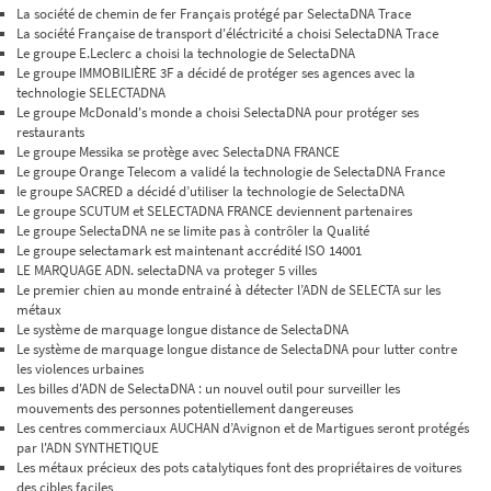
La société de chemin de fer Français protégé par SelectaDNA Trace
La société Française de transport d'éléctricité a choisi SelectaDNA Trace
Le groupe E.Leclerc a choisi la technologie de SelectaDNA
Le groupe IMMOBILIÈRE 3F a décidé de protéger ses agences avec la
technologie SELECTADNA
Le groupe McDonald's monde a choisi SelectaDNA pour protéger ses
restaurants
Le groupe Messika se protège avec SelectaDNA FRANCE
Le groupe Orange Telecom a validé la technologie de SelectaDNA France
le groupe SACRED a décidé d’utiliser la technologie de SelectaDNA
Le groupe SCUTUM et SELECTADNA FRANCE deviennent partenaires
Le groupe SelectaDNA ne se limite pas à contrôler la Qualité
Le groupe selectamark est maintenant accrédité ISO 14001
LE MARQUAGE ADN. selectaDNA va proteger 5 villes
Le premier chien au monde entrainé à détecter l’ADN de SELECTA sur les
métaux
Le système de marquage longue distance de SelectaDNA
Le système de marquage longue distance de SelectaDNA pour lutter contre
les violences urbaines
Les billes d'ADN de SelectaDNA : un nouvel outil pour surveiller les
mouvements des personnes potentiellement dangereuses
Les centres commerciaux AUCHAN d’Avignon et de Martigues seront protégés
par l'ADN SYNTHETIQUE
Les métaux précieux des pots catalytiques font des propriétaires de voitures
des cibles faciles