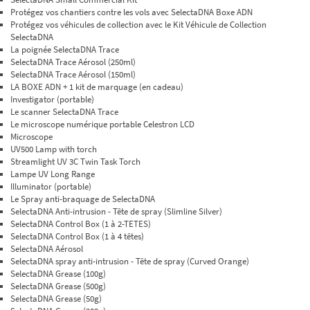
Protégez vos chantiers contre les vols avec SelectaDNA Boxe ADN
Protégez vos véhicules de collection avec le Kit Véhicule de Collection
SelectaDNA
La poignée SelectaDNA Trace
SelectaDNA Trace Aérosol (250ml)
SelectaDNA Trace Aérosol (150ml)
LA BOXE ADN + 1 kit de marquage (en cadeau)
Investigator (portable)
Le scanner SelectaDNA Trace
Le microscope numérique portable Celestron LCD
Microscope
UV500 Lamp with torch
Streamlight UV 3C Twin Task Torch
Lampe UV Long Range
Illuminator (portable)
Le Spray anti-braquage de SelectaDNA
SelectaDNA Anti-intrusion - Tête de spray (Slimline Silver)
SelectaDNA Control Box (1 à 2-TETES)
SelectaDNA Control Box (1 à 4 têtes)
SelectaDNA Aérosol
SelectaDNA spray anti-intrusion - Tête de spray (Curved Orange)
SelectaDNA Grease (100g)
SelectaDNA Grease (500g)
SelectaDNA Grease (50g)