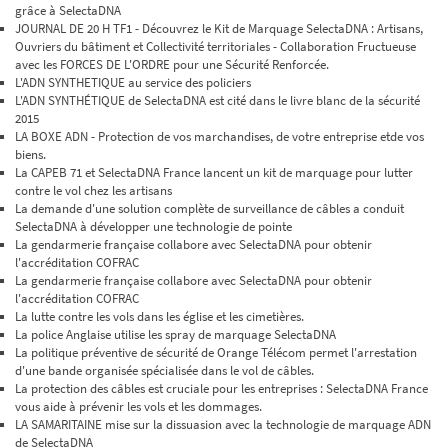
grâce à SelectaDNA
JOURNAL DE 20 H TF1 - Découvrez le Kit de Marquage SelectaDNA : Artisans,
Ouvriers du bâtiment et Collectivité territoriales - Collaboration Fructueuse
avec les FORCES DE L'ORDRE pour une Sécurité Renforcée.
L'ADN SYNTHETIQUE au service des policiers
L'ADN SYNTHÉTIQUE de SelectaDNA est cité dans le livre blanc de la sécurité
2015
LA BOXE ADN - Protection de vos marchandises, de votre entreprise etde vos
biens.
La CAPEB 71 et SelectaDNA France lancent un kit de marquage pour lutter
contre le vol chez les artisans
La demande d'une solution complète de surveillance de câbles a conduit
SelectaDNA à développer une technologie de pointe
La gendarmerie française collabore avec SelectaDNA pour obtenir
l'accréditation COFRAC
La gendarmerie française collabore avec SelectaDNA pour obtenir
l'accréditation COFRAC
La lutte contre les vols dans les église et les cimetières.
La police Anglaise utilise les spray de marquage SelectaDNA
La politique préventive de sécurité de Orange Télécom permet l'arrestation
d'une bande organisée spécialisée dans le vol de câbles.
La protection des câbles est cruciale pour les entreprises : SelectaDNA France
vous aide à prévenir les vols et les dommages.
LA SAMARITAINE mise sur la dissuasion avec la technologie de marquage ADN
de SelectaDNA