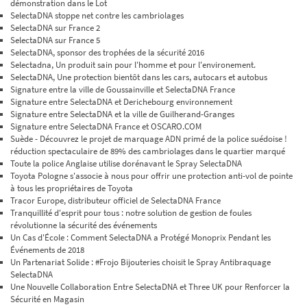
démonstration dans le Lot
SelectaDNA stoppe net contre les cambriolages
SelectaDNA sur France 2
SelectaDNA sur France 5
SelectaDNA, sponsor des trophées de la sécurité 2016
Selectadna, Un produit sain pour l'homme et pour l'environement.
SelectaDNA, Une protection bientôt dans les cars, autocars et autobus
Signature entre la ville de Goussainville et SelectaDNA France
Signature entre SelectaDNA et Derichebourg environnement
Signature entre SelectaDNA et la ville de Guilherand-Granges
Signature entre SelectaDNA France et OSCARO.COM
Suède - Découvrez le projet de marquage ADN primé de la police suédoise !
réduction spectaculaire de 89% des cambriolages dans le quartier marqué
Toute la police Anglaise utilise dorénavant le Spray SelectaDNA
Toyota Pologne s'associe à nous pour offrir une protection anti-vol de pointe
à tous les propriétaires de Toyota
Tracor Europe, distributeur officiel de SelectaDNA France
Tranquillité d'esprit pour tous : notre solution de gestion de foules
révolutionne la sécurité des événements
Un Cas d'École : Comment SelectaDNA a Protégé Monoprix Pendant les
Événements de 2018
Un Partenariat Solide : #Frojo Bijouteries choisit le Spray Antibraquage
SelectaDNA
Une Nouvelle Collaboration Entre SelectaDNA et Three UK pour Renforcer la
Sécurité en Magasin