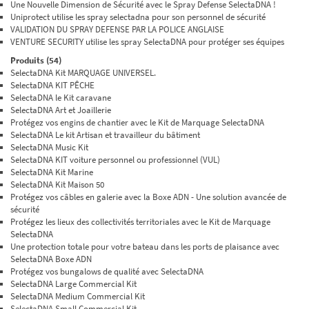
Une Nouvelle Dimension de Sécurité avec le Spray Defense SelectaDNA !
Uniprotect utilise les spray selectadna pour son personnel de sécurité
VALIDATION DU SPRAY DEFENSE PAR LA POLICE ANGLAISE
VENTURE SECURITY utilise les spray SelectaDNA pour protéger ses équipes
Produits (54)
SelectaDNA Kit MARQUAGE UNIVERSEL.
SelectaDNA KIT PÊCHE
SelectaDNA le Kit caravane
SelectaDNA Art et Joaillerie
Protégez vos engins de chantier avec le Kit de Marquage SelectaDNA
SelectaDNA Le kit Artisan et travailleur du bâtiment
SelectaDNA Music Kit
SelectaDNA KIT voiture personnel ou professionnel (VUL)
SelectaDNA Kit Marine
SelectaDNA Kit Maison 50
Protégez vos câbles en galerie avec la Boxe ADN - Une solution avancée de
sécurité
Protégez les lieux des collectivités territoriales avec le Kit de Marquage
SelectaDNA
Une protection totale pour votre bateau dans les ports de plaisance avec
SelectaDNA Boxe ADN
Protégez vos bungalows de qualité avec SelectaDNA
SelectaDNA Large Commercial Kit
SelectaDNA Medium Commercial Kit
SelectaDNA Small Commercial Kit