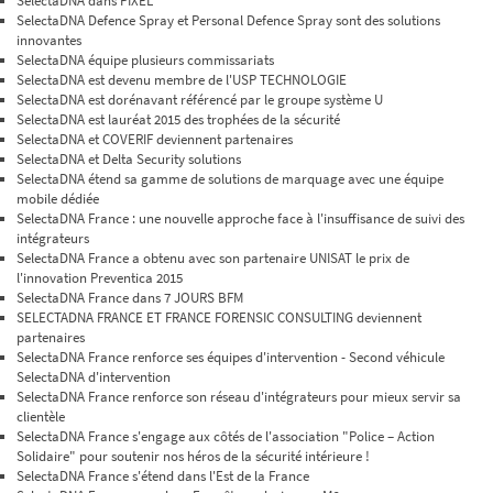
SelectaDNA dans PIXEL
SelectaDNA Defence Spray et Personal Defence Spray sont des solutions
innovantes
SelectaDNA équipe plusieurs commissariats
SelectaDNA est devenu membre de l'USP TECHNOLOGIE
SelectaDNA est dorénavant référencé par le groupe système U
SelectaDNA est lauréat 2015 des trophées de la sécurité
SelectaDNA et COVERIF deviennent partenaires
SelectaDNA et Delta Security solutions
SelectaDNA étend sa gamme de solutions de marquage avec une équipe
mobile dédiée
SelectaDNA France : une nouvelle approche face à l'insuffisance de suivi des
intégrateurs
SelectaDNA France a obtenu avec son partenaire UNISAT le prix de
l'innovation Preventica 2015
SelectaDNA France dans 7 JOURS BFM
SELECTADNA FRANCE ET FRANCE FORENSIC CONSULTING deviennent
partenaires
SelectaDNA France renforce ses équipes d'intervention - Second véhicule
SelectaDNA d'intervention
SelectaDNA France renforce son réseau d'intégrateurs pour mieux servir sa
clientèle
SelectaDNA France s'engage aux côtés de l'association "Police – Action
Solidaire" pour soutenir nos héros de la sécurité intérieure !
SelectaDNA France s'étend dans l'Est de la France