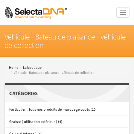
Toggle
naviga
Véhicule - Bateau de plaisance - véhicule
de collection
Home
La boutique
Véhicule - Bateau de plaisance - véhicule de collection
CATÉGORIES
Particulier : Tous nos produits de marquage codés (10)
Graisse ( utilisation extérieur ) (4)
Gel ( vol interne ) (4)