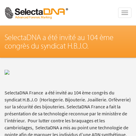
Toggle
naviga
SelectaDNA a été invité au 104 ème
congrès du syndicat H.B.J.O.
SelectaDNA France a été invité au 104 ème congrès du
syndicat H.B.J.O (Horlogerie. Bijouterie. Joaillerie. Orfèvrerie)
sur la sécurité des bijouteries. SelectaDNA France a fait la
présentation de sa technologie reconnue par le ministère de
l’intérieur. Pour lutter contre les braquages et les
cambriolages, SelectaDNA a mis au point une technologie de
pointe afin de marquer les individus d’une ADN synthétique.