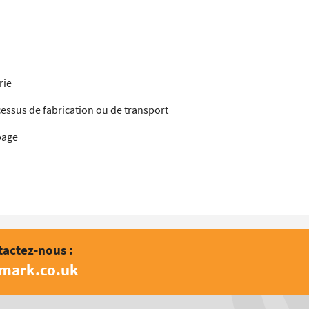
rie
ocessus de fabrication ou de transport
page
tactez-nous :
amark.co.uk