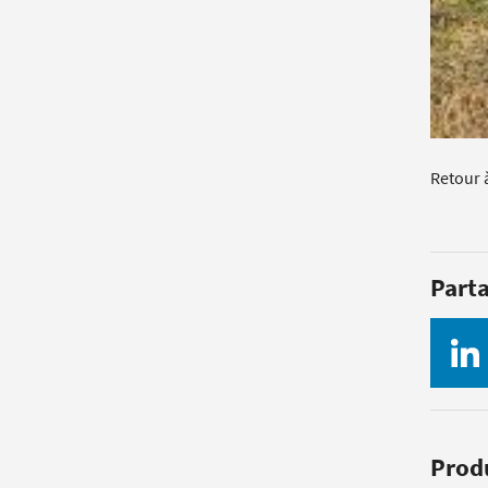
Retour 
Part
Produ