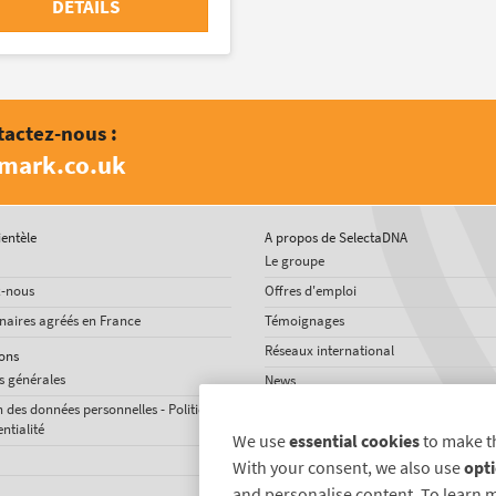
DETAILS
tactez-nous :
amark.co.uk
ientèle
A propos de SelectaDNA
Le groupe
z-nous
Offres d'emploi
naires agréés en France
Témoignages
Réseaux international
ons
s générales
News
n des données personnelles - Politique
ntialité
We use
essential cookies
to make t
With your consent, we also use
opti
and personalise content. To learn 