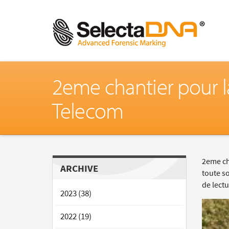
2eme chantier pour l
Telecom
2eme ch
ARCHIVE
toute so
de lect
2023 (38)
2022 (19)