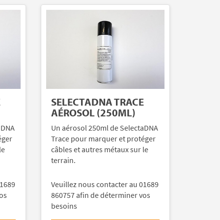
E
SELECTADNA TRACE
AÉROSOL (250ML)
taDNA
Un aérosol 250ml de SelectaDNA
éger
Trace pour marquer et protéger
le
câbles et autres métaux sur le
terrain.
01689
Veuillez nous contacter au 01689
vos
860757 afin de déterminer vos
besoins