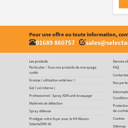
Pour une offre ou toute information, con
01689 860757
sales@select
Les produits
Service cl
Particulier : Tous nos produits de marquage
FAQ
codés
Contacte
Graisse ( utilisation extérieur )
Nos parte
Gel ( vol interne )
Informati
Professionnel : Spray ADN anti-braquage
Condition
Matériels de détection
Protectio
de confide
Spray défense
Cookies
Protégez votre foyer avec le Kit Maison
SelectaDNA 50
Sitemap