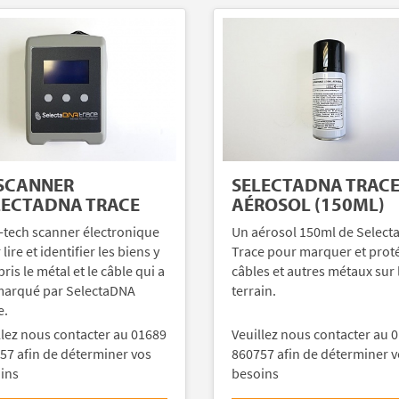
 SCANNER
SELECTADNA TRAC
LECTADNA TRACE
AÉROSOL (150ML)
-tech scanner électronique
Un aérosol 150ml de Selec
lire et identifier les biens y
Trace pour marquer et prot
is le métal et le câble qui a
câbles et autres métaux sur 
marqué par SelectaDNA
terrain.
e.
llez nous contacter au 01689
Veuillez nous contacter au 
57 afin de déterminer vos
860757 afin de déterminer 
ins
besoins