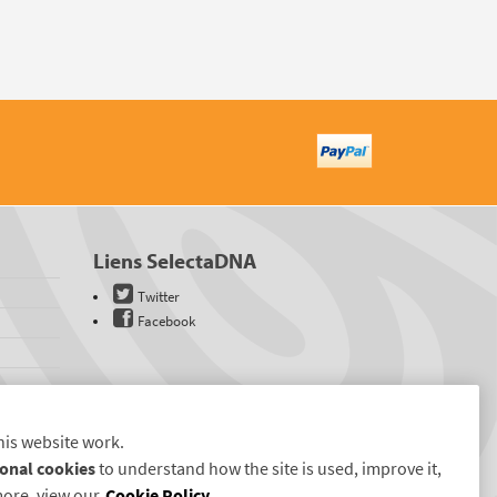
Liens SelectaDNA
Twitter
Facebook
his website work.
onal cookies
to understand how the site is used, improve it,
more, view our
Cookie Policy