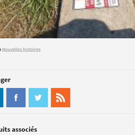
à
Nouvelles histoires
ager
its associés