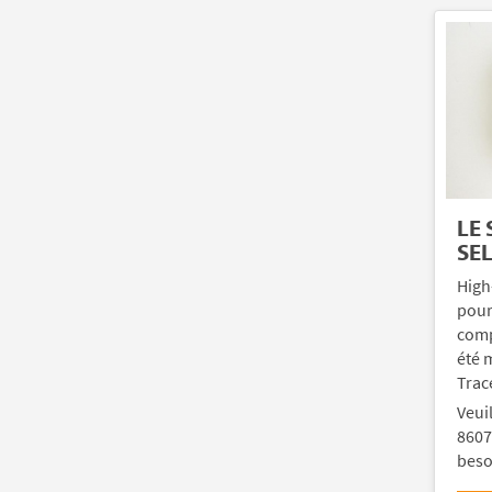
LE
SE
High
pour 
compr
été 
Trac
Veui
8607
beso