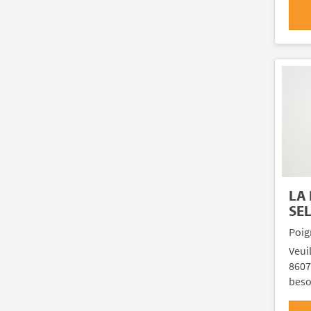
LA
SE
Poig
Veui
8607
beso