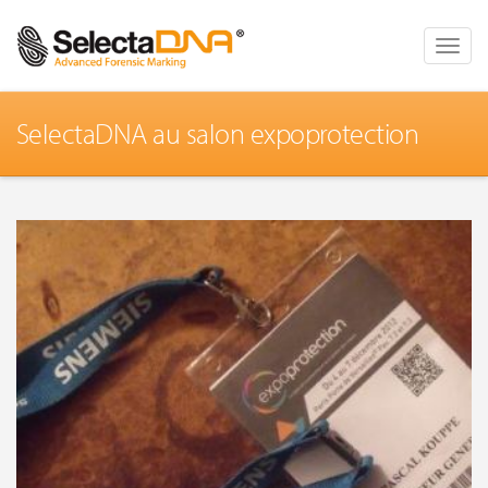
Toggle
naviga
SelectaDNA au salon expoprotection