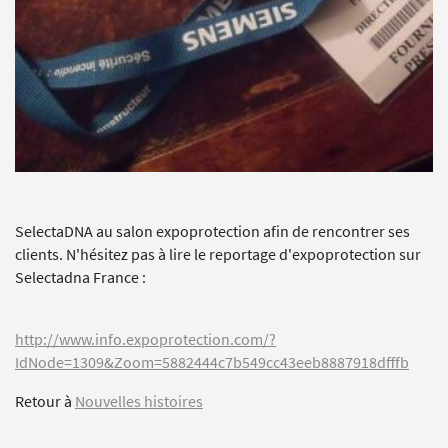
SelectaDNA au salon expoprotection afin de rencontrer ses
clients. N'hésitez pas à lire le reportage d'expoprotection sur
Selectadna France :
http://www.info.expoprotection.com/?
IdNode=1309&Zoom=5882444c7b549cc43eeb8887918dfffb
Retour à
Nouvelles histoires