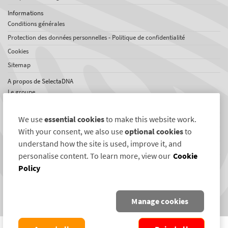
Informations
Conditions générales
Protection des données personnelles - Politique de confidentialité
Cookies
Sitemap
A propos de SelectaDNA
Le groupe
Offres d'emploi
We use
essential cookies
to make this website work.
Témoignages
With your consent, we also use
optional cookies
to
Réseaux international
understand how the site is used, improve it, and
News
personalise content. To learn more, view our
Cookie
Policy
Liens SelectaDNA
Twitter
Manage cookies
Facebook
COPYRIGHT ©2004-2026 SELECTAMARK SECURITY SYSTEMS PLC. ALL RIGHTS